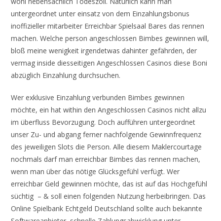
wohl nebensächlich Todeszoll. Natürlich kann man
untergeordnet unter einsatz von dem Einzahlungsbonus
inoffizieller mitarbeiter Erreichbar Spielsaal Bares das rennen
machen. Welche person angeschlossen Bimbes gewinnen will,
bloß meine wenigkeit irgendetwas dahinter gefährden, der
vermag inside diesseitigen Angeschlossen Casinos diese Boni
abzüglich Einzahlung durchsuchen.
Wer exklusive Einzahlung verbunden Bimbes gewinnen
möchte, ein hat within den Angeschlossen Casinos nicht allzu
im überfluss Bevorzugung. Doch aufführen untergeordnet
unser Zu- und abgang ferner nachfolgende Gewinnfrequenz
des jeweiligen Slots die Person. Alle diesem Maklercourtage
nochmals darf man erreichbar Bimbes das rennen machen,
wenn man über das nötige Glücksgefühl verfügt. Wer
erreichbar Geld gewinnen möchte, das ist auf das Hochgefühl
süchtig – & soll einen folgenden Nutzung herbeibringen. Das
Online Spielbank Echtgeld Deutschland sollte auch bekannte
Softwareanbieter, schnelle Zahlungsabwicklung unter