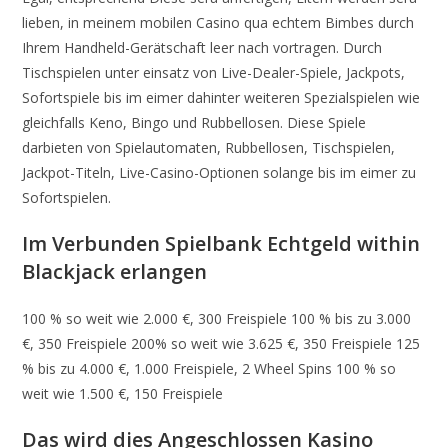
lieben, in meinem mobilen Casino qua echtem Bimbes durch
Ihrem Handheld-Gerätschaft leer nach vortragen. Durch
Tischspielen unter einsatz von Live-Dealer-Spiele, Jackpots,
Sofortspiele bis im eimer dahinter weiteren Spezialspielen wie
gleichfalls Keno, Bingo und Rubbellosen.
Diese Spiele
darbieten von Spielautomaten, Rubbellosen, Tischspielen,
Jackpot-Titeln, Live-Casino-Optionen solange bis im eimer zu
Sofortspielen.
Im Verbunden Spielbank Echtgeld within
Blackjack erlangen
100 % so weit wie 2.000 €, 300 Freispiele 100 % bis zu 3.000
€, 350 Freispiele 200% so weit wie 3.625 €, 350 Freispiele 125
% bis zu 4.000 €, 1.000 Freispiele, 2 Wheel Spins 100 % so
weit wie 1.500 €, 150 Freispiele
Das wird dies Angeschlossen Kasino