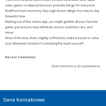
video game, no deposit bonuses promote things for everyone!
RealPrize Each and every day Login Bonus Allege Your day-to-day
Rewards Now
Making use of the casino app, you might gamble all your favorite
game, put and you may withdraw, access customer care, and
more!
Most of the time, that’s slightly sufficient to make it easier to solve
your dilemmas instead of contacting the team yourself
Recent Comments
Brak komentarzy do wyświetlenia.
Dane Kontaktowe: