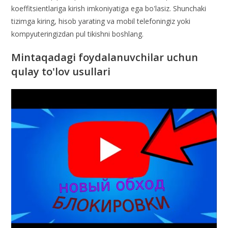
koeffitsientlariga kirish imkoniyatiga ega bo'lasiz. Shunchaki
tizimga kiring, hisob yarating va mobil telefoningiz yoki
kompyuteringizdan pul tikishni boshlang.
Mintaqadagi foydalanuvchilar uchun
qulay to'lov usullari