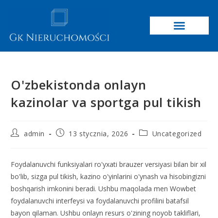
O'zbekistonda onlayn
kazinolar va sportga pul tikish
admin
13 stycznia, 2026
Uncategorized
Foydalanuvchi funksiyalari ro'yxati brauzer versiyasi bilan bir xil
bo'lib, sizga pul tikish, kazino o'yinlarini o'ynash va hisobingizni
boshqarish imkonini beradi. Ushbu maqolada men Wowbet
foydalanuvchi interfeysi va foydalanuvchi profilini batafsil
bayon qilaman. Ushbu onlayn resurs o'zining noyob takliflari,