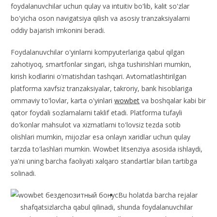
foydalanuvchilar uchun qulay va intuitiv bo'lib, kalit so'zlar
bo'yicha oson navigatsiya qilish va asosiy tranzaksiyalarni
oddiy bajarish imkonini beradi.
Foydalanuvchilar o'yinlarni kompyuterlariga qabul qilgan
zahotiyoq, smartfonlar singari, ishga tushirishlari mumkin,
kirish kodlarini o'rnatishdan tashqari. Avtomatlashtirilgan
platforma xavfsiz tranzaksiyalar, takroriy, bank hisoblariga
ommaviy to'lovlar, karta o'yinlari
wowbet
va boshqalar kabi bir
qator foydali sozlamalarni taklif etadi. Platforma tufayli
do'konlar mahsulot va xizmatlarni to'lovsiz tezda sotib
olishlari mumkin, mijozlar esa onlayn xaridlar uchun qulay
tarzda to'lashlari mumkin. Wowbet litsenziya asosida ishlaydi,
ya'ni uning barcha faoliyati xalqaro standartlar bilan tartibga
solinadi.
Bu holatda barcha rejalar
shafqatsizlarcha qabul qilinadi, shunda foydalanuvchilar