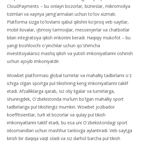
CloudPayments – bu onlayn bozorlar, bizneslar, mikromoliya
tizimlari va xayriya jamg'armalari uchun to'lov xizmati.
Platforma sizga to'lovlarni qabul qilishni ko'proq veb-saytlar,
mobil ilovalar, ijtimoiy tarmoqlar, messenjerlar va chatbotlar
bilan integratsiya qilish imkonini beradi. Haqiqiy mukofot – bu
yangi boshlovchi o'yinchilar uchun qo'shimcha
investitsiyalarsiz mashq qilish va yutish imkoniyatlarini oshirish
uchun ajoyib imkoniyatdir.
Wowbet platformasi global turnirlar va mahalliy tadbirlarni o'z
ichiga olgan sportga pul tikishning keng imkoniyatlarini taklif
etadi. Afzalliklarga qarab, siz oliy ligalar va turnirlarga,
shuningdek, O'zbekistonda ma'lum bo'lgan mahalliy sport
tadbirlariga pul tikishingiz mumkin. Wowbet jozibador
koeffitsientlar, turli xil bozorlar va qulay pul tikish
imkoniyatlarini taklif etadi, bu esa uni O'zbekistondagi sport
ixlosmandlari uchun mashhur tanlovga aylantiradi. Veb-saytga
kirish bir daqiqa vaqt oladi va siz darhol barcha pul tikish