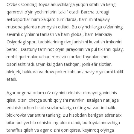
O'zbekistondagi foydalanuvchilarga yuqori sifatli va keng
qamrovli o'yin yechimlarini taklif etadi. Barcha turdagi
avtosportlar ham xalqaro turnirlarda, ham mintaqaviy
musobaqalarda namoyish etiladi. Bu o'yinchilarga o'zlarining
sevimli o'yinlarini tanlash va ham global, ham Markaziy
Osiyodagi sport tadbirlarining rivojlanishini kuzatish imkonini
beradi. Dasturiy ta'minot o'yin jarayonini va pul tikishni qulay,
mobil qurilmalar uchun mos va ulardan foydalanishni
osonlashtiradi. O'yin-kulgidan tashqari, jonli efir slotlar,
blekjek, bakkara va draw poker kabi an'anaviy o'yinlarni taklif
etadi.
Agar begona odam o'z o'yinini tekshira olmayotganini his
qilsa, o'zini chetga surib qo'yishi mumkin. Istalgan natijaga
erishish uchun hisob sozlamalariga o'ting va vaqtinchalik
blokirovka variantini tanlang. Bu hisobdan berilgan adrenarx
bilan pul yechib olinishining oldini oladi, bu foydalanuvchiga
tanaffus qilish va agar o'zini qoniqtirsa, keyinroq o'yinga