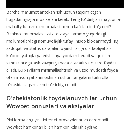
Barcha ma'lumotlar tekshirish uchun taqdim etgan
hujjatlaringizga mos kelishi kerak. Teng to'ldirilgan maydonlar
mahalliy banknot muomalasi uchun kafolatdir, to'g'rimi?
Banknot muomalasi izsiz to'xtaydi, ammo yuqoridagi
ma'lumotlardagi nomuvofiqlik tufayli hisob bloklanmaydi. IQ
sadoqati va status darajalari o'yinchilarga o'z faoliyatisiz
ko'proq yutuqlarga erishishga yordam beradi va qo'nish
sahnasini egallash zavqini yanada qiziqarli va o'zaro foydali
qiladi. Bu xavflarni minimallashtirish va uzoq muddatli foyda
olish imkoniyatlarini oshirish uchun tangalarni turli rollar
o'rtasida taqsimlashni o'z ichiga oladi.
O'zbekistonlik foydalanuvchilar uchun
Wowbet bonuslari va aksiyalari
Platforma eng yirik internet-provayderlar va daromadli
Wowbet hamkorlari bilan hamkorlikda ishlaydi va