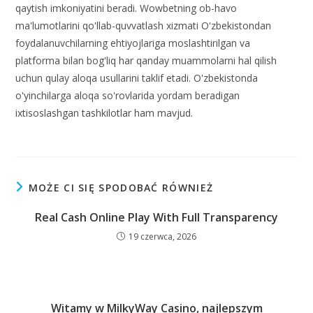
qaytish imkoniyatini beradi. Wowbetning ob-havo
ma'lumotlarini qo'llab-quvvatlash xizmati O'zbekistondan
foydalanuvchilarning ehtiyojlariga moslashtirilgan va
platforma bilan bog'liq har qanday muammolarni hal qilish
uchun qulay aloqa usullarini taklif etadi. O'zbekistonda
o'yinchilarga aloqa so'rovlarida yordam beradigan
ixtisoslashgan tashkilotlar ham mavjud.
MOŻE CI SIĘ SPODOBAĆ RÓWNIEŻ
Real Cash Online Play With Full Transparency
19 czerwca, 2026
Witamy w MilkyWay Casino, najlepszym