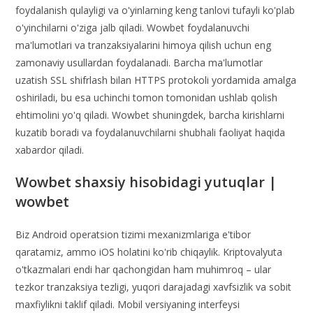
foydalanish qulayligi va o'yinlarning keng tanlovi tufayli ko'plab
o'yinchilarni o'ziga jalb qiladi.
Wowbet foydalanuvchi
ma'lumotlari va tranzaksiyalarini himoya qilish uchun eng
zamonaviy usullardan foydalanadi. Barcha ma'lumotlar
uzatish SSL shifrlash bilan HTTPS protokoli yordamida amalga
oshiriladi, bu esa uchinchi tomon tomonidan ushlab qolish
ehtimolini yo'q qiladi. Wowbet shuningdek, barcha kirishlarni
kuzatib boradi va foydalanuvchilarni shubhali faoliyat haqida
xabardor qiladi.
Wowbet shaxsiy hisobidagi yutuqlar |
wowbet
Biz Android operatsion tizimi mexanizmlariga e'tibor
qaratamiz, ammo iOS holatini ko'rib chiqaylik. Kriptovalyuta
o'tkazmalari endi har qachongidan ham muhimroq – ular
tezkor tranzaksiya tezligi, yuqori darajadagi xavfsizlik va sobit
maxfiylikni taklif qiladi. Mobil versiyaning interfeysi