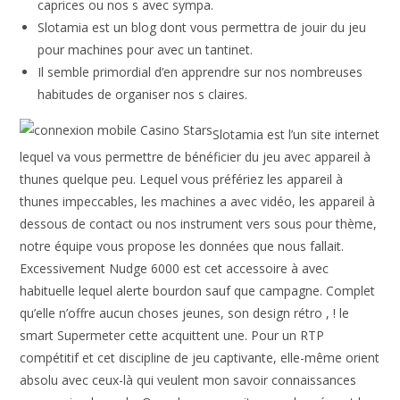
caprices ou nos s avec sympa.
Slotamia est un blog dont vous permettra de jouir du jeu
pour machines pour avec un tantinet.
Il semble primordial d’en apprendre sur nos nombreuses
habitudes de organiser nos s claires.
Slotamia est l’un site internet
lequel va vous permettre de bénéficier du jeu avec appareil à
thunes quelque peu. Lequel vous préfériez les appareil à
thunes impeccables, les machines a avec vidéo, les appareil à
dessous de contact ou nos instrument vers sous pour thème,
notre équipe vous propose les données que nous fallait.
Excessivement Nudge 6000 est cet accessoire à avec
habituelle lequel alerte bourdon sauf que campagne. Complet
qu’elle n’offre aucun choses jeunes, son design rétro , ! le
smart Supermeter cette acquittent une. Pour un RTP
compétitif et cet discipline de jeu captivante, elle-même orient
absolu avec ceux-là qui veulent mon savoir connaissances