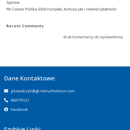
Spinow
NV Casino Polska 2026 rozrywki, bonusy jak i również płatności
Recent Comments
Brak komentarzy do wyświetlenia.
Dane Kontaktowe:
g.kowalczyk@gk-nieruchomosci.com
660770127
Facebook
Szybkie Linki: