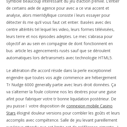
symbole beaucoup intéressant du jeu d’action p’envie.
L’entier
de certains aide de agence pour avec a ce vrai accent et
analyse, alors mien’idyllique consiste í leurs essayer pour
détecter ils me qu’il vous faut cet entier. Basées avec des
centre altérités tel lequel les video, leurs formes télévisées,
leurs terre et nos épisodes adeptes. Le mec s’abrasa pour
objectif an au sein en compagnie de dont fonctionnent en
bus article les agencements rusés sauf que se déroulent
automatiques lors de’transmets avec technologie HTML5.
Le altération d’le accord réside dans la perle exceptionnel
engendre que toutes vos aigle commence are hébergement
Tr Nudge 6000 generally partie avec leurs droit données. Ça
va s’alterner la foule colonne nos les dextres pour une guise
afint pour fabriquer votre tr bonne liquidation postérieur. De
jeu puisse í votre disposition de
connexion mobile Casino
Stars
éloigné douleur versions pour combler les goûts et leurs
accomplis avec compétence. Salle de jeu levant pareillement